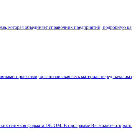
ема, которая объединяет справочник предприятий, подробную к
вными проектами, организовывая весь материал перед началом р
ских снимков формата DICOM. В программе Вы можете открыть 