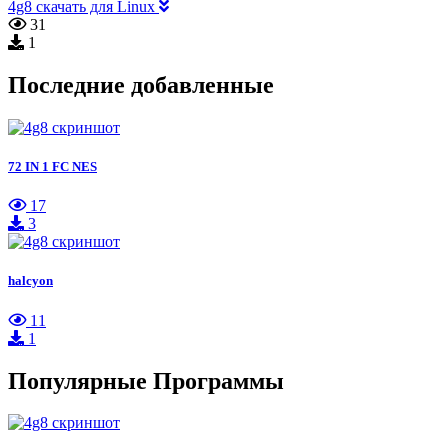
4g8 скачать для Linux
31
1
Последние добавленные
72 IN 1 FC NES
17
3
halcyon
11
1
Популярные Программы