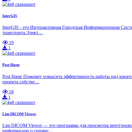
InterGIS
InterGIS - это Интерактивная Городская Информационная Сист
транспорта.Элект…
19
1
Post Haste
Post Haste Поможет повысить эффективность работы над креати
проекта собстве…
18
1
Lim DICOM Viewer
Lim DICOM Viewer — это программа для просмотра рентгенов
информацию о снимке…