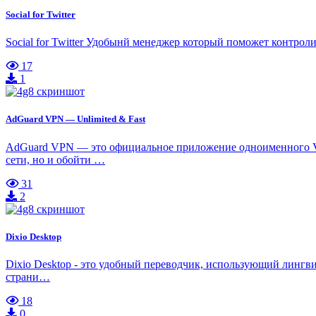
Social for Twitter
Social for Twitter Удобынй менеджер который поможет контрол
17
1
AdGuard VPN — Unlimited & Fast
AdGuard VPN — это официальное приложение одноименного VPN
сети, но и обойти …
31
2
Dixio Desktop
Dixio Desktop - это удобный переводчик, использующий лингвис
страни…
18
0