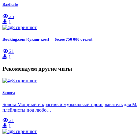
Bazikalo
25
1
Booking.com [букинг ком] — более 750 000 отелей
21
1
Рекомендуем другие читы
Sonora
Sonora Мощный и красивый музыкальый проигрыватель для Mac
плейлисты под любо…
21
1