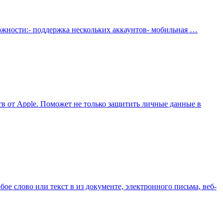
зможности:- поддержка нескольких аккаунтов- мобильная …
 от Apple. Поможет не только защитить личные данные в
ое слово или текст в из документе, электронного письма, веб-