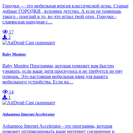
Городки — это мобильная версия классичкской игры. Старые
добрые ГОРОДКИ , вспомни детство. А если не помнишь
такого - поиграй в то, во что играл твой отец. Городки -
славянская народная с…
17
2
Baby Monitor
Baby Monitor Программа, которая поможет вам быстро
узнавать, если ваше дитя проснулось и не требуется ли ему
помощь. Это настоящая мобильная няня для вашего
мобильного устройства. Если ва…
14
1
Ashampoo Internet Accelerator
Ashampoo Internet Accelerator - это программа, которая
поможет оптимизировать ваше интернет соединение и