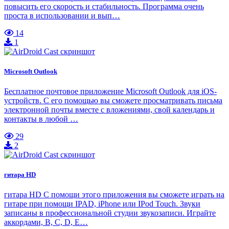
повысить его скорость и стабильность. Программа очень
проста в использовании и вып…
14
1
Microsoft Outlook
Бесплатное почтовое приложение Microsoft Outlook для iOS-
устройств. С его помощью вы сможете просматривать письма
электронной почты вместе с вложениями, свой календарь и
контакты в любой …
29
2
гитара HD
гитара HD С помощи этого приложения вы сможете играть на
гитаре при помощи IPAD, iPhone или IPod Touch. Звуки
записаны в профессиональной студии звукозаписи. Играйте
аккордами, B, C, D, E…