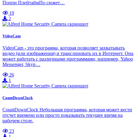
Поппи ПлейтаймПо сюжет…
19
2
VideoCam
VideoCam - это программа, которая позволяет захватывать
видео (или изображения) и транслировать их в Интернет. Она
может работать с различными программами, например, Yahoo
Messenger, Skyp…
26
1
CountDownClock
CountDownClock Небольшая программа, которая может вести
отсчет времени или просто показывать текущее время на
рабочем столе.
23
1