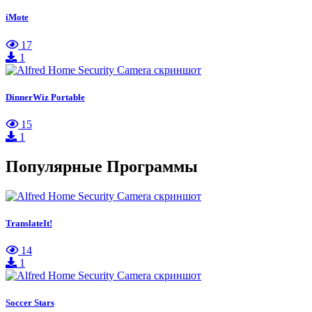
iMote
17
1
DinnerWiz Portable
15
1
Популярные Программы
TranslateIt!
14
1
Soccer Stars