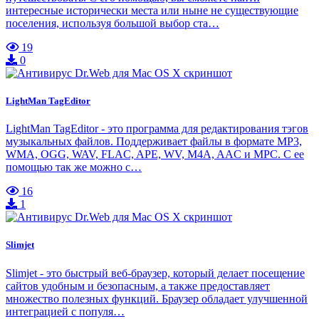
интересные исторически места или ныне не существующие
поселения, используя большой выбор ста…
19
0
LightMan TagEditor
LightMan TagEditor - это программа для редактирования тэгов
музыкальных файлов. Поддерживает файлы в формате MP3,
WMA, OGG, WAV, FLAC, APE, WV, M4A, AAC и MPC. С ее
помощью так же можно с…
16
1
Slimjet
Slimjet - это быстрый веб-браузер, который делает посещение
сайтов удобным и безопасным, а также предоставляет
множество полезных функций. Браузер обладает улучшенной
интеграцией с популя…