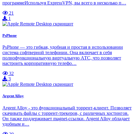
программеИспользуя ExpressVPN, вы всего в несколько п…
21
1
PsPhone
PsPhone — это гибкая, удобная и простая в использовании
система софтверной телефонии. Она включает в себя
полнофункциональную виртуальную АТС, что позволяет
настроить корпоративную телефо…
32
3
Argent Alloy
Argent Alloy - это функциональный торрент-клиент. Позволяет
скачивать файлы с торрент-трекеров, с различных хостингов.
Он также поддерживает magnet-ссылки. Argent Alloy обладает
удобным и…