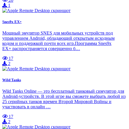
20
1
Snes9x EX+
Мощный эмулятор SNES для мобильных устройств под
управлением Android, обладающий открытым исходным
кодом и поддержкой почти всех игр.Программа Snes9x
EX+ распространяется совершенно б…
17
2
Wild Tanks
Wild Tanks Online — это бесплатный танковый симулятор для
Android-устройств. В этой игре вы сможете выбрать любой из
25 серийных танков времен Второй Мировой Войны и
участвовать в онлайн …
17
2