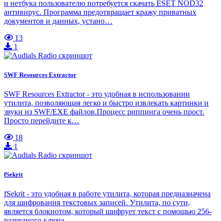
и нетбука пользователю потребуется скачать ESET NOD32
антивирус. Программа предотвращает кражу приватных
документов и данных, устано…
13
1
SWF Resources Extractor
SWF Resources Extractor - это удобная в использовании
утилита, позволяющая легко и быстро извлекать картинки и
звуки из SWF/EXE файлов.Процесс риппинга очень прост.
Просто перейдите к…
18
1
fSekrit
fSekrit - это удобная в работе утилита, которая предназначена
для шифрования текстовых записей. Утилита, по сути,
является блокнотом, который шифрует текст с помощью 256-
разрядного ключа …