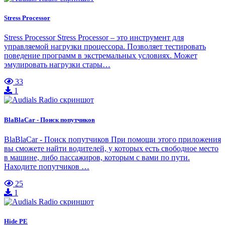
Stress Processor
Stress Processor Stress Processor – это инструмент для
управляемой нагрузки процессора. Позволяет тестировать
поведение программ в экстремальных условиях. Может
эмулировать нагрузки стары…
33
1
BlaBlaCar - Поиск попутчиков
BlaBlaCar - Поиск попутчиков При помощи этого приложения
вы сможете найти водителей, у которых есть свободное место
в машине, либо пассажиров, которым с вами по пути.
Находите попутчиков …
25
1
Hide PE