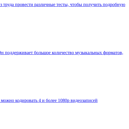
з труда провести различные тесты, чтобы получить подробную
 Он поддерживает большое количество музыкальных форматов,
можно кодировать 4 и более 1080p видеозаписей