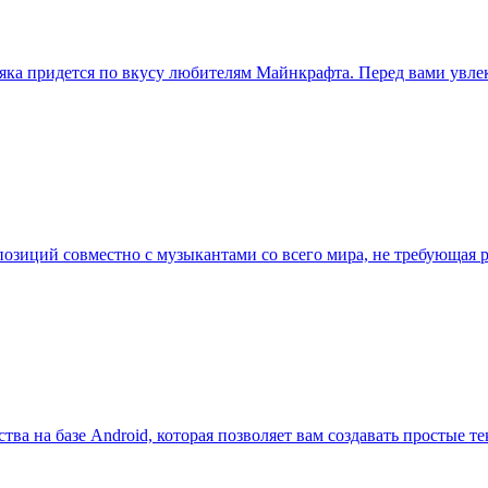
яка придется по вкусу любителям Майнкрафта. Перед вами увлек
озиций совместно с музыкантами со всего мира, не требующая р
ства на базе Android, которая позволяет вам создавать простые