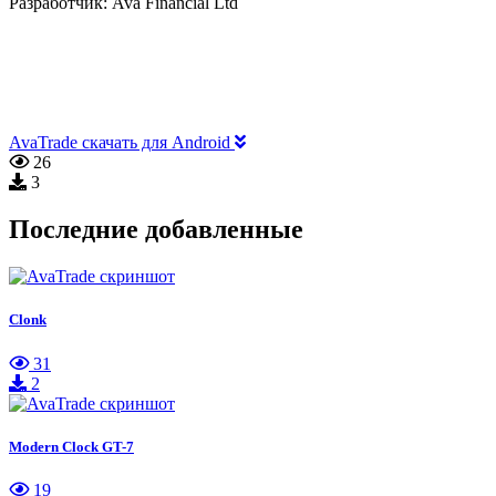
Разработчик:
Ava Financial Ltd
AvaTrade скачать для Android
26
3
Последние добавленные
Clonk
31
2
Modern Clock GT-7
19