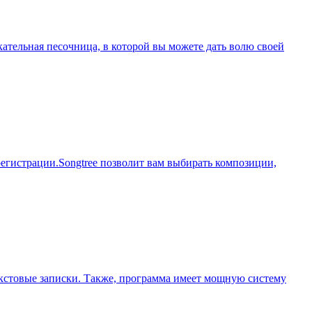
ательная песочница, в которой вы можете дать волю своей
егистрации.Songtree позволит вам выбирать композиции,
 текстовые записки. Также, программа имеет мощную систему