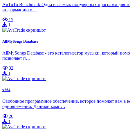
AnTuTu Benchmark Одна из самых популярных программ для те
информацию о…
15
1
AllMySongs Database
AllMySongs Database - это каталогизатор музыки, который по
позволяет п…
32
1
x264
Свободное программное обеспечение, которое поможет вам в 
одновременно. Данный комп…
26
1