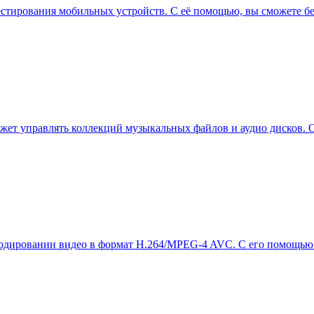
стирования мобильных устройств. С её помощью, вы сможете бе
может управлять коллекций музыкальных файлов и аудио дисков.
кодировании видео в формат H.264/MPEG-4 AVC. С его помощью 