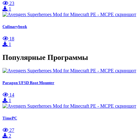
23
1
Culinarybook
18
1
Популярные Программы
Paragon UFSD Root Mounter
14
1
TimePC
27
2