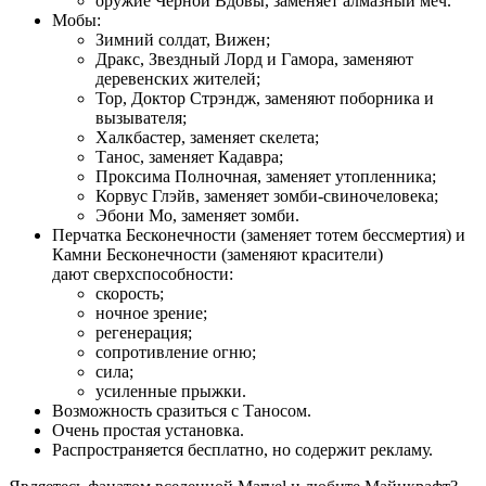
оружие Черной Вдовы, заменяет алмазный меч.
Мобы:
Зимний солдат, Вижен;
Дракс, Звездный Лорд и Гамора, заменяют
деревенских жителей;
Тор, Доктор Стрэндж, заменяют поборника и
вызывателя;
Халкбастер, заменяет скелета;
Танос, заменяет Кадавра;
Проксима Полночная, заменяет утопленника;
Корвус Глэйв, заменяет зомби-свиночеловека;
Эбони Мо, заменяет зомби.
Перчатка Бесконечности (заменяет тотем бессмертия) и
Камни Бесконечности (заменяют красители)
дают сверхспособности:
скорость;
ночное зрение;
регенерация;
сопротивление огню;
сила;
усиленные прыжки.
Возможность сразиться с Таносом.
Очень простая установка.
Распространяется бесплатно, но содержит рекламу.