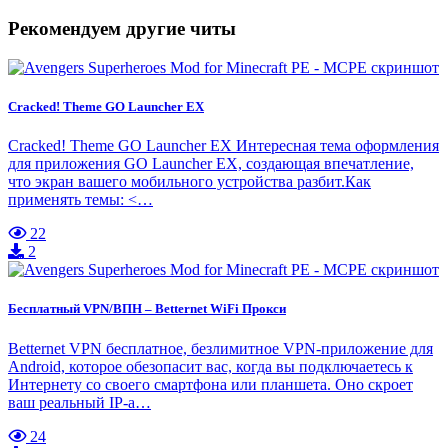
Рекомендуем другие читы
Cracked! Theme GO Launcher EX
Cracked! Theme GO Launcher EX Интересная тема оформления
для приложения GO Launcher EX, создающая впечатление,
что экран вашего мобильного устройства разбит.Как
применять темы: <…
22
2
Бесплатный VPN/ВПН – Betternet WiFi Прокси
Betternet VPN бесплатное, безлимитное VPN-приложение для
Android, которое обезопасит вас, когда вы подключаетесь к
Интернету со своего смартфона или планшета. Оно скроет
ваш реальный IP-а…
24