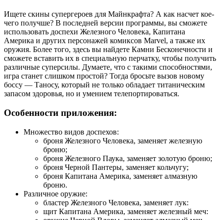
Ищете скины супергероев для Майнкрафта? А как насчет кое-
чего получше? В последней версии программы, вы сможете
использовать доспехи Железного Человека, Капитана
Америка и других персонажей комиксов Marvel, а также их
оружия. Более того, здесь вы найдете Камни Бесконечности и
сможете вставить их в специальную перчатку, чтобы получить
различные суперсилы. Думаете, что с такими способностями,
игра станет слишком простой? Тогда бросьте вызов новому
боссу — Таносу, который не только обладает титаническим
запасом здоровья, но и умением телепортироваться.
Особенности приложения:
Множество видов доспехов:
броня Железного Человека, заменяет железную
броню;
броня Железного Паука, заменяет золотую броню;
броня Черной Пантеры, заменяет кольчугу;
броня Капитана Америка, заменяет алмазную
броню.
Различное оружие:
бластер Железного Человека, заменяет лук:
щит Капитана Америка, заменяет железный меч: