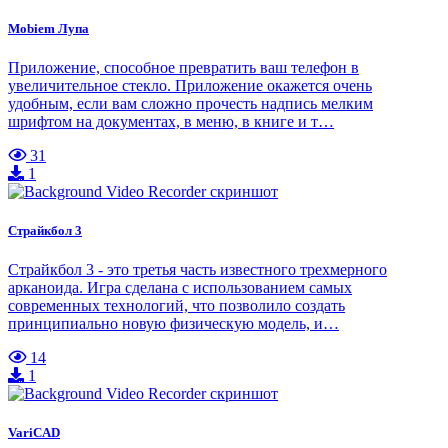
Mobiem Лупа
Приложение, способное превратить ваш телефон в
увеличительное стекло. Приложение окажется очень
удобным, если вам сложно прочесть надпись мелким
шрифтом на документах, в меню, в книге и т…
31
1
Страйкбол 3
Страйкбол 3 - это третья часть известного трехмерного
арканоида. Игра сделана с использованием самых
современных технологий, что позволило создать
принципиально новую физическую модель, и…
14
1
VariCAD