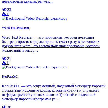
переключать каналы, регули…
23
1
Word Text Replacer
Word Text Replacer — это программа, которая позволяет
быстро и просто отредактировать текст сразу в нескольких
документах Word.Это весьма полезная программа, которой
можно найти массу…
21
1
KeePassXC
KeePassXC — это современный, надежный менеджер паролей
с открытым исходным кодом, который хранит и управляет
информацией об учетных записях.Удобный и надежный
менеджер паролейПрограмма ра…
20