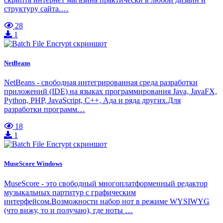
структуру сайта.…
28
1
NetBeans
NetBeans - свободная интегрированная среда разработки
приложений (IDE) на языках программирования Java, JavaFX,
Python, PHP, JavaScript, C++, Ада и ряда других.Для
разработки программ…
18
1
MuseScore Windows
MuseScore - это свободный многоплатформенный редактор
музыкальных партитур с графическим
интерфейсом.Возможности набор нот в режиме WYSIWYG
(что вижу, то и получаю), где ноты …