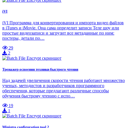
iVI
iVI Программа для конвертирования и импорта видео файлов
в iTunes и iMovie. Она сама определит записи Теле шоу или
простые видеозаписи и загрузит все метаданные по ним:
постеры, детали по…
29
2
Тренажер освоения техники быстрого чтения
Над задачей увеличения скорости чтения работают множество
ученых, методистов и разработчиков программного
обеспечения, которые предлагают различные способы
обучения быстрому чтению с испо…
19
1
Ministro configuration tool 2