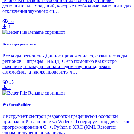
iPhone. Его главной особенностью является установка
дополнительных заданий, которые необходимо выполнить для
отключения звукового си…
16
1
Все коды регионов
Все коды регионов - Данное приложение содержит все коды
регионов + штрафы ГИБДД. С его помощью вы быстро
выясните, какому региона и ведомству принадлежит
автомобиль, а так же проверить, ч…
15
2
WxFormBuilder
Инструмент быстрой разработки графической оболочки
приложений, на основе wxWidgets. Генерирует код для языков
программирования C++, Python и XRC (XML Resource),
однако полученный код нель…