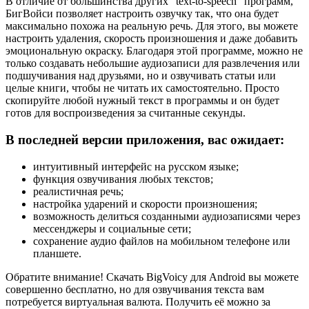
В отличие от большинства других "text-to-speech" программ,
БигВойси позволяет настроить озвучку так, что она будет
максимально похожа на реальную речь. Для этого, вы можете
настроить удаления, скорость произношения и даже добавить
эмоциональную окраску. Благодаря этой программе, можно не
только создавать небольшие аудиозаписи для развлечения или
подшучивания над друзьями, но и озвучивать статьи или
целые книги, чтобы не читать их самостоятельно. Просто
скопируйте любой нужный текст в программы и он будет
готов для воспроизведения за считанные секунды.
В последней версии приложения, вас ожидает:
интуитивный интерфейс на русском языке;
функция озвучивания любых текстов;
реалистичная речь;
настройка ударений и скорости произношения;
возможность делиться созданными аудиозаписями через
мессенджеры и социальные сети;
сохранение аудио файлов на мобильном телефоне или
планшете.
Обратите внимание! Скачать BigVoicy для Android вы можете
совершенно бесплатно, но для озвучивания текста вам
потребуется виртуальная валюта. Получить её можно за