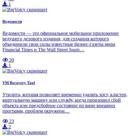
1
Ведомости
Ведомости — это официальное мобильное приложение
ведущего делового издания, для создания которого
объединили свои силы известные бизнес-газеты мира
Financial Times и The Wall Street Journ…
20
1
VM Recovery Tool
Утилита, которая позволяет временно удалять хост, кластер,
виртуальную машину или службу, когда произошел сбой
объекта или предсбойное состояние по вине внешних
программ, проблем окружени…
23
2