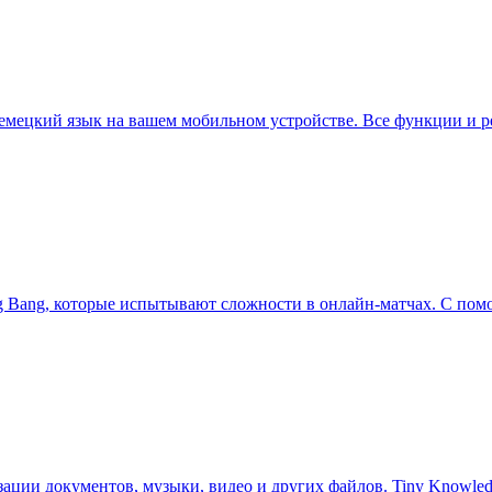
емецкий язык на вашем мобильном устройстве. Все функции и 
ng Bang, которые испытывают сложности в онлайн-матчах. С по
зации документов, музыки, видео и других файлов. Tiny Knowledg