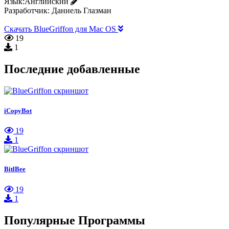
Язык:
Английский
Разработчик:
Даниель Глазман
Скачать BlueGriffon для Mac OS
19
1
Последние добавленные
iCopyBot
19
1
BitlBee
19
1
Популярные Программы