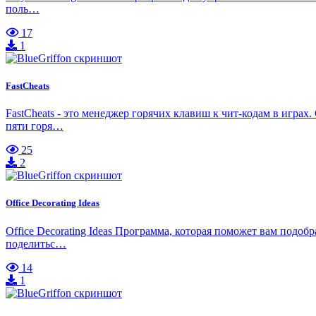
поль…
17
1
FastCheats
FastCheats - это менеджер горячих клавиш к чит-кодам в игр
пяти горя…
25
2
Office Decorating Ideas
Office Decorating Ideas Программа, которая поможет вам подо
поделитьс…
14
1