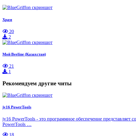
Храм
20
2
Мой Beeline (Казахстан)
21
1
Рекомендуем другие читы
jv16 PowerTools
jv16 PowerTools - это программное обеспечение представляет 
PowerTools …
18