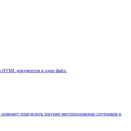
ько HTML документов в один файл.
 Оно поможет определить текущее местоположение спутников и