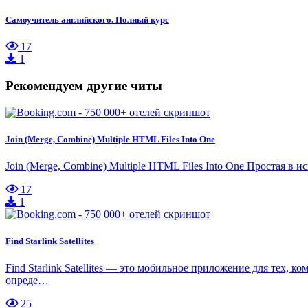
Самоучитель английского. Полный курс
17
1
Рекомендуем другие читы
Join (Merge, Combine) Multiple HTML Files Into One
Join (Merge, Combine) Multiple HTML Files Into One Простая в
17
1
Find Starlink Satellites
Find Starlink Satellites — это мобильное приложение для тех,
опреде…
25