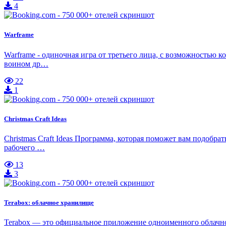
4
Warframe
Warframe - одиночная игра от третьего лица, с возможностью 
воином др…
22
1
Christmas Craft Ideas
Christmas Craft Ideas Программа, которая поможет вам подобр
рабочего …
13
3
Terabox: облачное хранилище
Terabox — это официальное приложение одноименного облачног