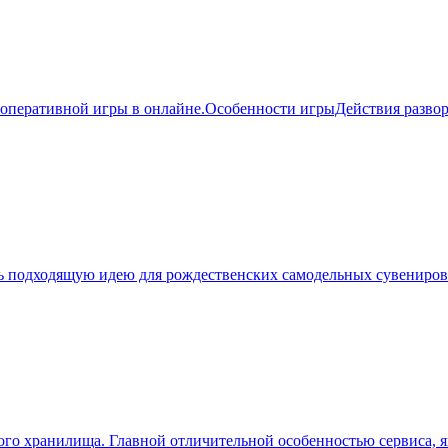
кооперативной игры в онлайне.Особенности игрыДействия развор
ать подходящую идею для рождественских самодельных сувениров
о хранилища. Главной отличительной особенностью сервиса, яв