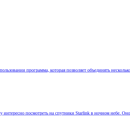
 использовании программа, которая позволяет объединять нескол
 кому интересно посмотреть на спутники Starlink в ночном небе.