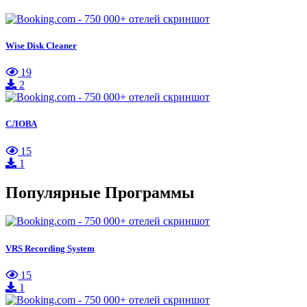
Wise Disk Cleaner
19
2
СЛОВА
15
1
Популярные Программы
VRS Recording System
15
1