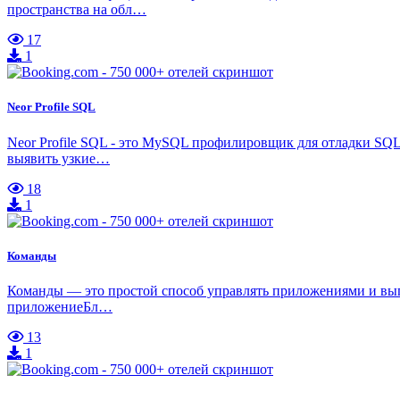
пространства на обл…
17
1
Neor Profile SQL
Neor Profile SQL - это MySQL профилировщик для отладки SQL
выявить узкие…
18
1
Команды
Команды — это простой способ управлять приложениями и выпо
приложениеБл…
13
1