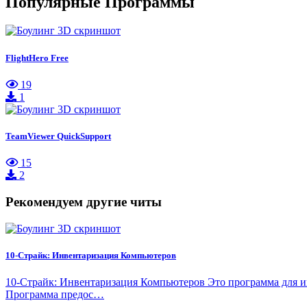
Популярные Программы
FlightHero Free
19
1
TeamViewer QuickSupport
15
2
Рекомендуем другие читы
10-Страйк: Инвентаризация Компьютеров
10-Страйк: Инвентаризация Компьютеров Это программа для ин
Программа предос…