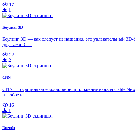
17
1
Боулинг 3D
Боулинг 3D — как следует из названия, это увлекательный 3D
друзьями. С…
22
2
CNN
CNN — официальное мобильное приложение канала Cable News 
в любое в…
16
1
Nuendo