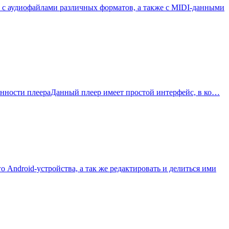
 с аудиофайлами различных форматов, а также с MIDI-данными
обенности плеераДанный плеер имеет простой интерфейс, в ко…
 Android-устройства, а так же редактировать и делиться ими