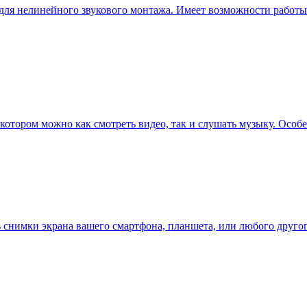
для нелинейного звукового монтажа. Имеет возможности работы
 в котором можно как смотреть видео, так и слушать музыку. Ос
 снимки экрана вашего смартфона, планшета, или любого другого