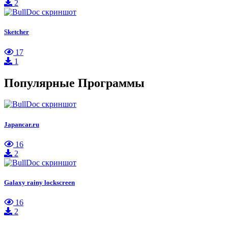
2
Sketcher
17
1
Популярные Программы
Japancar.ru
16
2
Galaxy rainy lockscreen
16
2