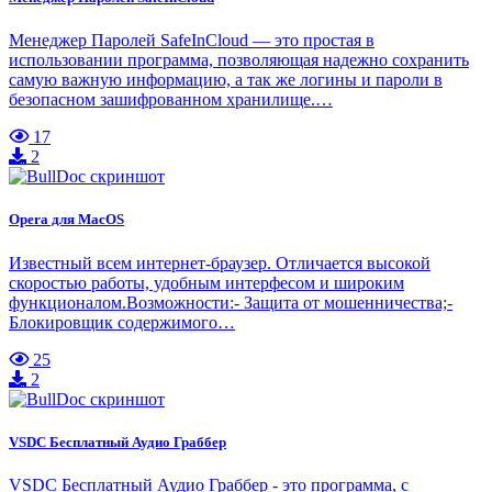
Менеджер Паролей SafeInCloud — это простая в
использовании программа, позволяющая надежно сохранить
самую важную информацию, а так же логины и пароли в
безопасном зашифрованном хранилище.…
17
2
Opera для MacOS
Известный всем интернет-браузер. Отличается высокой
скоростью работы, удобным интерфесом и широким
функционалом.Возможности:- Защита от мошенничества;-
Блокировщик содержимого…
25
2
VSDC Бесплатный Аудио Граббер
VSDC Бесплатный Аудио Граббер - это программа, с