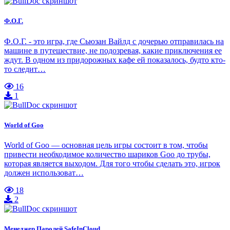
Ф.О.Г.
Ф.О.Г. - это игра, где Сьюзан Вайлд с дочерью отправилась на
машине в путешествие, не подозревая, какие приключения ее
ждут. В одном из придорожных кафе ей показалось, будто кто-
то следит…
16
1
World of Goo
World of Goo — основная цель игры состоит в том, чтобы
привести необходимое количество шариков Goo до трубы,
которая является выходом. Для того чтобы сделать это, игрок
должен использоват…
18
2
Менеджер Паролей SafeInCloud