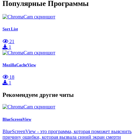
Популярные Программы
Sort List
21
1
MozillaCacheView
18
1
Рекомендуем другие читы
BlueScreenView
BlueScreenView - это программа, которая поможет выяснить
причину ошибки, которая вызвала синий экран смерти