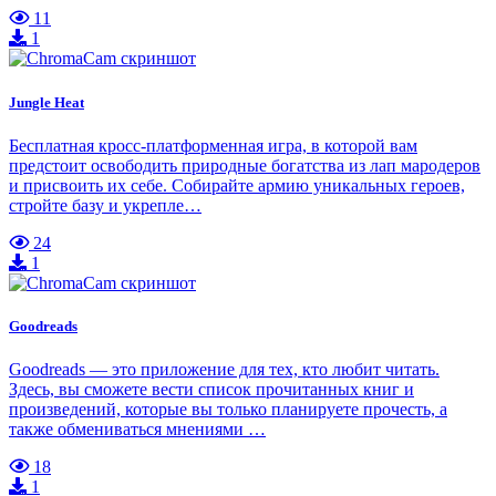
11
1
Jungle Heat
Бесплатная кросс-платформенная игра, в которой вам
предстоит освободить природные богатства из лап мародеров
и присвоить их себе. Собирайте армию уникальных героев,
стройте базу и укрепле…
24
1
Goodreads
Goodreads — это приложение для тех, кто любит читать.
Здесь, вы сможете вести список прочитанных книг и
произведений, которые вы только планируете прочесть, а
также обмениваться мнениями …
18
1