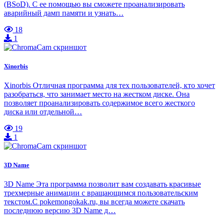
(BSoD). С ее помощью вы сможете проанализировать
аварийный дамп памяти и узнать…
18
1
Xinorbis
Xinorbis Отличная программа для тех пользователей, кто хочет
разобраться, что занимает место на жестком диске. Она
позволяет проанализировать содержимое всего жесткого
диска или отдельной…
19
1
3D Name
3D Name Эта программа позволит вам создавать красивые
трехмерные анимации с вращающимся пользовательским
текстом.С pokemongokak.ru, вы всегда можете скачать
последнюю версию 3D Name д…