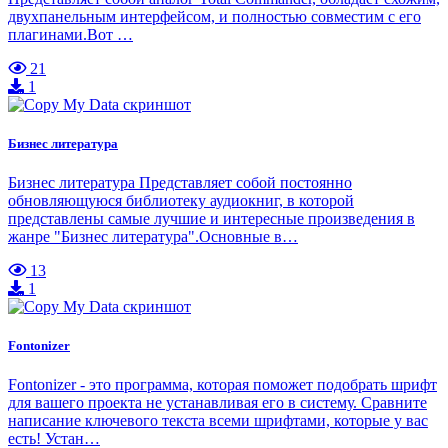
двухпанельным интерфейсом, и полностью совместим с его
плагинами.Вот …
21
1
Бизнес литература
Бизнес литература Представляет собой постоянно
обновляющуюся библиотеку аудиокниг, в которой
представлены самые лучшие и интересные произведения в
жанре "Бизнес литература".Основные в…
13
1
Fontonizer
Fontonizer - это программа, которая поможет подобрать шрифт
для вашего проекта не устанавливая его в систему. Сравните
написание ключевого текста всеми шрифтами, которые у вас
есть! Устан…