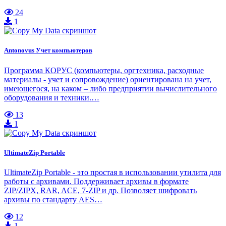
24
1
Antonovus Учет компьютеров
Программа КОРУС (компьютеры, оргтехника, расходные
материалы - учет и сопровождение) ориентирована на учет,
имеющегося, на каком – либо предприятии вычислительного
оборудования и техники.…
13
1
UltimateZip Portable
UltimateZip Portable - это простая в использовании утилита для
работы с архивами. Поддерживает архивы в формате
ZIP/ZIPX, RAR, ACE, 7-ZIP и др. Позволяет шифровать
архивы по стандарту AES…
12
1