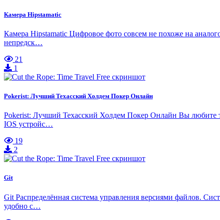
Камера Hipstamatic
Камера Hipstamatic Цифровое фото совсем не похоже на аналог
непредск…
21
1
Pokerist: Лучший Техасский Холдем Покер Онлайн
Pokerist: Лучший Техасский Холдем Покер Онлайн Вы любите те
IOS устройс…
19
2
Git
Git Распределённая система управления версиями файлов. Сист
удобно с…