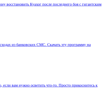
ну восстановить Куахог после последнего боя с гигантским
сходах из банковских СМС. Скачать эту программу на
, если вам нужно осветить что-то. Просто прикоснитесь к