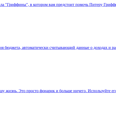
ала "Гриффины", в котором вам предстоит помочь Питеру Гриффи
ия бюджета, автоматически считывающий данные о доходах и ра
шу жизнь. Это просто фонарик и больше ничего. Используйте его