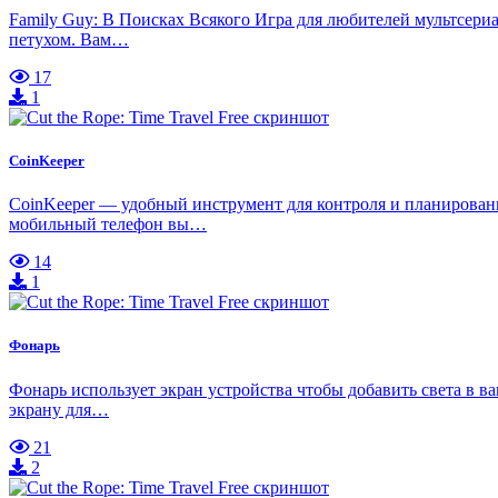
Family Guy: В Поисках Всякого Игра для любителей мультсери
петухом. Вам…
17
1
CoinKeeper
CoinKeeper — удобный инструмент для контроля и планирован
мобильный телефон вы…
14
1
Фонарь
Фонарь использует экран устройства чтобы добавить света в ва
экрану для…
21
2