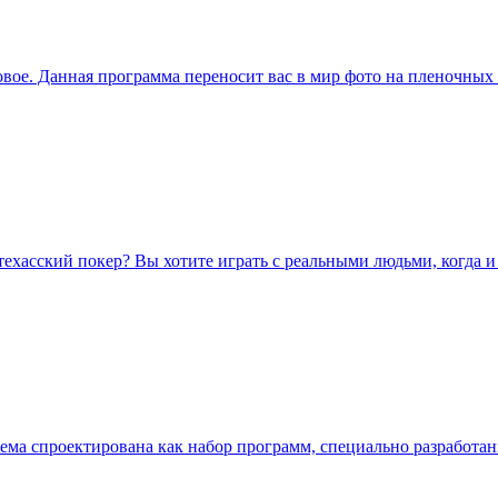
овое. Данная программа переносит вас в мир фото на пленочных 
хасский покер? Вы хотите играть с реальными людьми, когда и 
ема спроектирована как набор программ, специально разработан