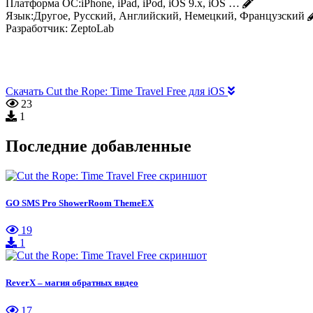
Платформа ОС:
iPhone, iPad, iPod, iOS 9.x, iOS …
Язык:
Другое, Русский, Английский, Немецкий, Французский
Разработчик:
ZeptoLab
Скачать Cut the Rope: Time Travel Free для iOS
23
1
Последние добавленные
GO SMS Pro ShowerRoom ThemeEX
19
1
ReverX – магия обратных видео
17