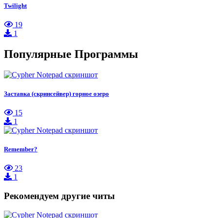
Twilight
19
1
Популярные Программы
Заставка (скринсейвер) горное озеро
15
1
Remember?
23
1
Рекомендуем другие читы