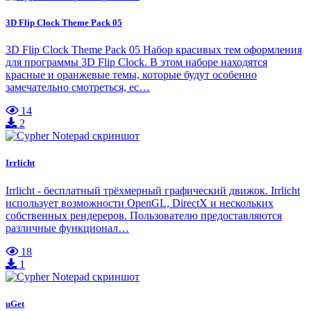
3D Flip Clock Theme Pack 05
3D Flip Clock Theme Pack 05 Набор красивых тем оформления
для программы 3D Flip Clock. В этом наборе находятся
красные и оранжевые темы, которые будут особенно
замечательно смотреться, ес…
14
2
Irrlicht
Irrlicht - бесплатный трёхмерный графический движок. Irrlicht
использует возможности OpenGL, DirectX и нескольких
собственных рендереров. Пользователю предоставляются
различные функционал…
18
1
uGet