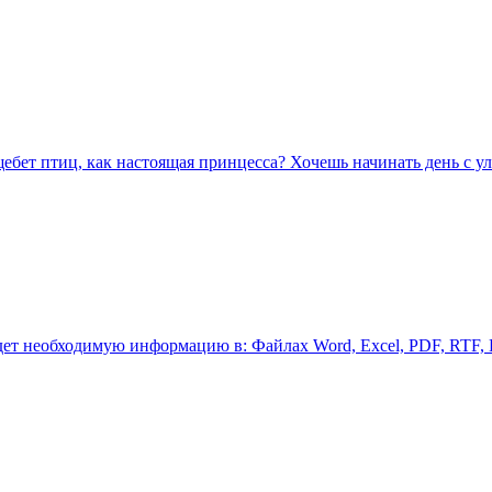
бет птиц, как настоящая принцесса? Хочешь начинать день с ул
дет необходимую информацию в: Файлах Word, Excel, PDF, RTF