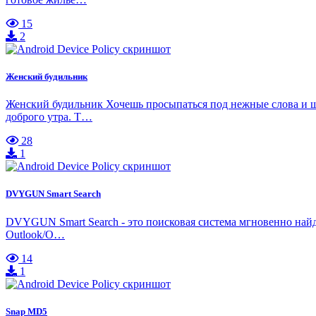
15
2
Женский будильник
Женский будильник Хочешь просыпаться под нежные слова и ще
доброго утра. Т…
28
1
DVYGUN Smart Search
DVYGUN Smart Search - это поисковая система мгновенно най
Outlook/O…
14
1
Snap MD5