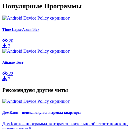
Популярные Программы
Time Lapse Assembler
20
3
Айкидо Тест
22
2
Рекомендуем другие читы
ДомКлик – поиск, покупка и аренда квартиры
ДомКлик – программа, которая значительно облегчит поиск нед
готовое жильё…