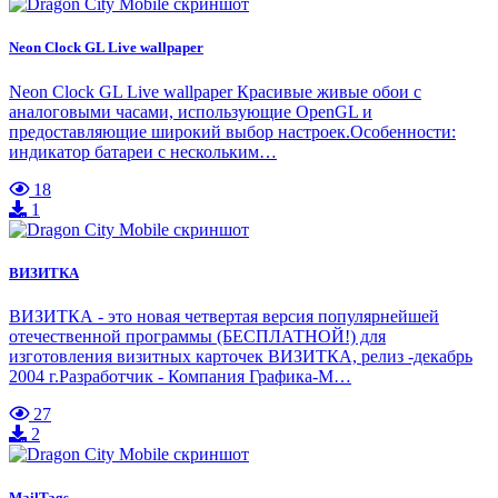
Neon Clock GL Live wallpaper
Neon Clock GL Live wallpaper Красивые живые обои с
аналоговыми часами, использующие OpenGL и
предоставляющие широкий выбор настроек.Особенности:
индикатор батареи с нескольким…
18
1
ВИЗИТКА
ВИЗИТКА - это новая четвертая версия популярнейшей
отечественной программы (БЕСПЛАТНОЙ!) для
изготовления визитных карточек ВИЗИТКА, релиз -декабрь
2004 г.Разработчик - Компания Графика-М…
27
2
MailTags