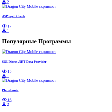
2
ASP Spell Check
17
1
Популярные Программы
SQLDirect .NET Data Provider
15
1
PhotoFunia
16
2