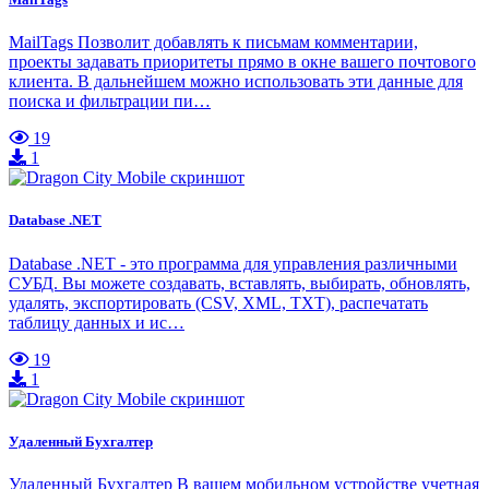
MailTags Позволит добавлять к письмам комментарии,
проекты задавать приоритеты прямо в окне вашего почтового
клиента. В дальнейшем можно использовать эти данные для
поиска и фильтрации пи…
19
1
Database .NET
Database .NET - это программа для управления различными
СУБД. Вы можете создавать, вставлять, выбирать, обновлять,
удалять, экспортировать (CSV, XML, TXT), распечатать
таблицу данных и ис…
19
1
Удаленный Бухгалтер
Удаленный Бухгалтер В вашем мобильном устройстве учетная