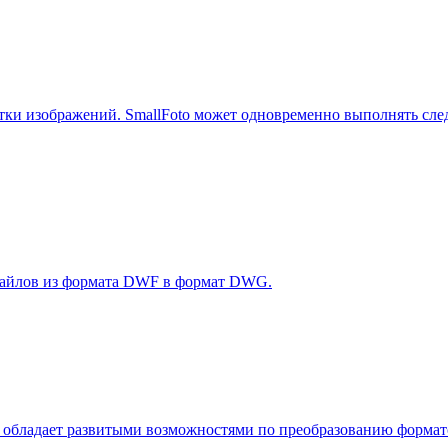
ботки изображений. SmallFoto может одновременно выполнять сл
 файлов из формата DWF в формат DWG.
обладает развитыми возможностями по преобразованию формато