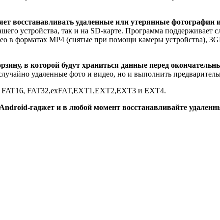
воляет восстанавливать удаленные или утерянные фотографии 
ашего устройства, так и на SD-карте. Программа поддерживает 
видео в форматах MP4 (снятые при помощи камеры устройства),
рзину, в которой будут храниться данные перед окончательн
 случайно удаленные фото и видео, но и выполнить предварител
: FAT16, FAT32,exFAT,EXT1,EXT2,EXT3 и EXT4.
ой Android-гаджет и в любой момент восстанавливайте удален