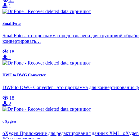
21
1
SmallFoto
SmallFoto - это программа предназначена для групповой обра
конвертировать…
18
1
DWF to DWG Converter
DWF to DWG Converter - это программа для конвертирования
18
2
oXygen
oXygen Приложение для редактирования данных XML. oXygen 
FO и сохранять до…