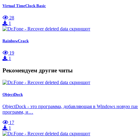
Virtual TimeClock Basic
28
1
RainbowCrack
19
1
Рекомендуем другие читы
ObjectDock
ObjectDock - это программа, добавляющая в Windows новую пан
программ, и…
17
1