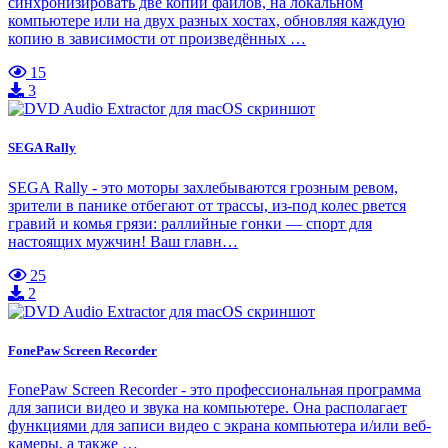
синхронизировать две копии файлов, на локальном
компьютере или на двух разных хостах, обновляя каждую
копию в зависимости от произведённых …
15
3
SEGA Rally
SEGA Rally - это моторы захлебываются грозным ревом,
зрители в панике отбегают от трассы, из-под колес рвется
гравий и комья грязи: раллийные гонки — спорт для
настоящих мужчин! Ваш главн…
25
2
FonePaw Screen Recorder
FonePaw Screen Recorder - это профессиональная программа
для записи видео и звука на компьютере. Она располагает
функциями для записи видео с экрана компьютера и/или веб-
камеры, а также …