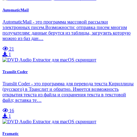
AutomaticMail
AutomaticMail - это программа массовой рассылки
электронных писем.Возможности: отправка писем многим
получателям: данные берутся из таблицы, загрузить которую
можно из баз дан…
21
1
Translit Coder
Translit Coder - это программа для перевода текста Кириллицы
(русского) в Транслит и обратно. Имеется возможность
открытия текста из файла и сохранения текста в текстовой
файл; вставка те…
16
1
Framatic