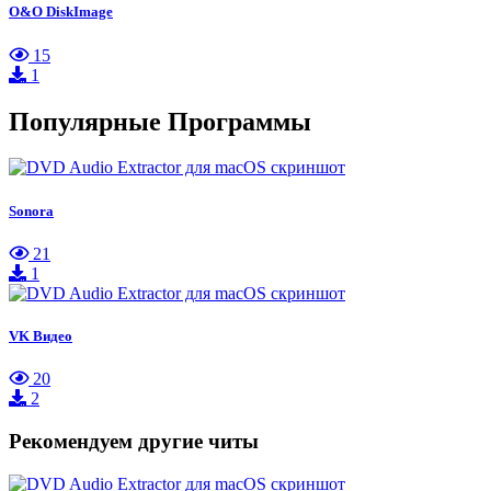
O&O DiskImage
15
1
Популярные Программы
Sonora
21
1
VK Видео
20
2
Рекомендуем другие читы