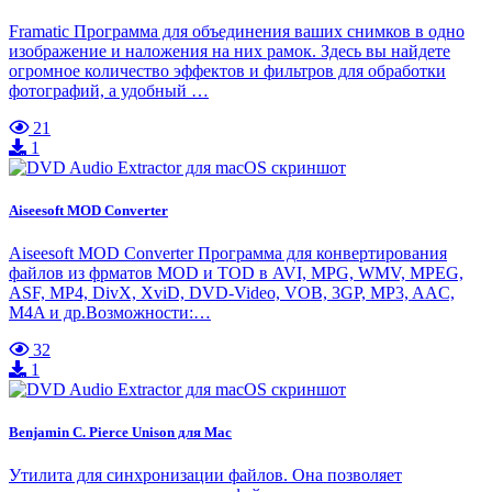
Framatic Программа для объединения ваших снимков в одно
изображение и наложения на них рамок. Здесь вы найдете
огромное количество эффектов и фильтров для обработки
фотографий, а удобный …
21
1
Aiseesoft MOD Converter
Aiseesoft MOD Converter Программа для конвертирования
файлов из фрматов MOD и TOD в AVI, MPG, WMV, MPEG,
ASF, MP4, DivX, XviD, DVD-Video, VOB, 3GP, MP3, AAC,
M4A и др.Возможности:…
32
1
Benjamin C. Pierce Unison для Mac
Утилита для синхронизации файлов. Она позволяет