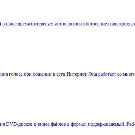
в наше время интересует астрология и построение гороскопов, с
ния голоса при общении в сети Интернет. Она работает со мног
ания DVD-дисков и видео файлов в формат, поддерживаемый iPad-