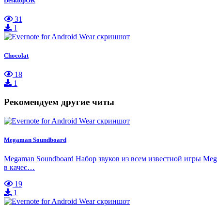
DesktopOK
31
1
Chocolat
18
1
Рекомендуем другие читы
Megaman Soundboard
Megaman Soundboard Набор звуков из всем известной игры Mega
в качес…
19
1