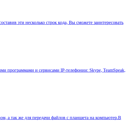
оставив эти несколько строк кода, Вы сможете заинтересовать
ими программами и сервисами IP-телефонии: Skype, TeamSpeak,
ом, а так же для передачи файлов с планшета на компьютер.В