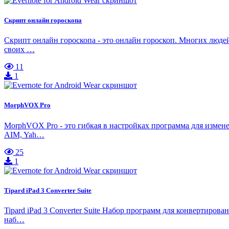
Скрипт онлайн гороскопа
Скрипт онлайн гороскопа - это онлайн гороскоп. Многих людей 
своих …
11
1
MorphVOX Pro
MorphVOX Pro - это гибкая в настройках программа для измене
AIM, Yah…
25
1
Tipard iPad 3 Converter Suite
Tipard iPad 3 Converter Suite Набор программ для конвертиров
наб…