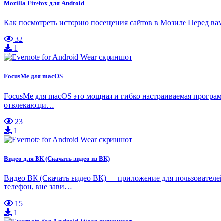
Mozilla Firefox для Android
Как посмотреть историю посещения сайтов в Мозиле Перед ва
32
1
FocusMe для macOS
FocusMe для macOS это мощная и гибко настраиваемая програм
отвлекающи…
23
1
Видео для ВК (Скачать видео из ВК)
Видео ВК (Скачать видео ВК) — приложение для пользователе
телефон, вне зави…
15
1