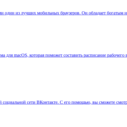
ми один из лучших мобильных браузеров. Он обладает богатым 
ма для macOS, которая поможет составить расписание рабочего 
й социальной сети ВКонтакте. С его помощью, вы сможете смот