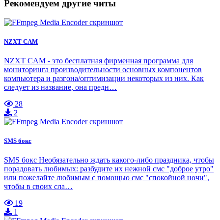
Рекомендуем другие читы
NZXT CAM
NZXT CAM - это бесплатная фирменная программа для
мониторинга производительности основных компонентов
компьютера и разгона/оптимизации некоторых из них. Как
следует из название, она предн…
28
2
SMS бокс
SMS бокс Необязательно ждать какого-либо праздника, чтобы
порадовать любимых: разбудите их нежной смс "доброе утро"
или пожелайте любимым с помощью смс "спокойной ночи",
чтобы в своих сла…
19
1