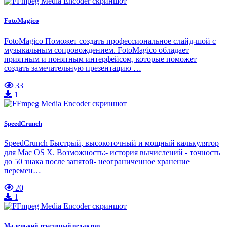
FotoMagico
FotoMagico Поможет создать профессиональное слайд-шой с
музыкальным сопровождением. FotoMagico обладает
приятным и понятным интерфейсом, которые поможет
создать замечательную презентацию …
33
1
SpeedCrunch
SpeedCrunch Быстрый, высокоточный и мощный калькулятор
для Mac OS X. Возможность:- история вычислений - точность
до 50 знака после запятой- неограниченное хранение
перемен…
20
1
Маленький текстовый редактор