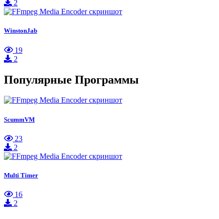
2
WinstonJab
19
2
Популярные Программы
ScummVM
23
2
Multi Timer
16
2