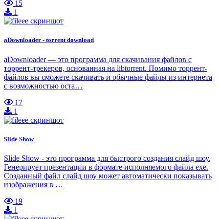
15
1
aDownloader - torrent download
aDownloader — это программа для скачивания файлов с
торрент-трекеров, основанная на libtorrent. Помимо торрент-
файлов вы сможете скачивать и обычные файлы из интернета
с возможностью оста…
17
1
Slide Show
Slide Show - это программа для быстрого создания слайд шоу.
Генерирует презентации в формате исполняемого файла exe.
Созданный файл слайд шоу может автоматически показывать
изображения в …
19
1