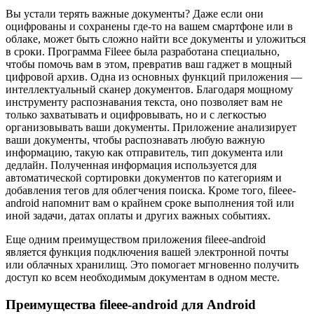
Вы устали терять важные документы? Даже если они
оцифрованы и сохранены где-то на вашем смартфоне или в
облаке, может быть сложно найти все документы и уложиться
в сроки. Программа Fileee была разработана специально,
чтобы помочь вам в этом, превратив ваш гаджет в мощный
цифровой архив. Одна из основных функций приложения —
интеллектуальный сканер документов. Благодаря мощному
инструменту распознавания текста, оно позволяет вам не
только захватывать и оцифровывать, но и с легкостью
организовывать ваши документы. Приложение анализирует
ваши документы, чтобы распознавать любую важную
информацию, такую ​​как отправитель, тип документа или
дедлайн. Полученная информация используется для
автоматической сортировки документов по категориям и
добавления тегов для облегчения поиска. Кроме того, fileee-
android напомнит вам о крайнем сроке выполнения той или
иной задачи, датах оплаты и других важных событиях.
Еще одним преимуществом приложения fileee-android
является функция подключения вашей электронной почты
или облачных хранилищ. Это помогает мгновенно получить
доступ ко всем необходимым документам в одном месте.
Преимущества fileee-android для Android