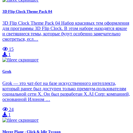
3D Flip Clock Theme Pack 04
3D Flip Clock Theme Pack 04 Набор красивых тем оформления
для программы 3D Flip Clock. В этом наборе находятся яркие
и светящиеся темы, которые будут особенно замечательно
смотреться, есл…
15
1
Grok
Grok — это чат-бот на базе искусственного интеллекта,
который ранее был доступен только премиум-пользователям
социальной сети X. Он был разработан X.AI Corp: компанией,
основанной Илоном …
24
1
Merge Plane - Click & Idle Tycoon