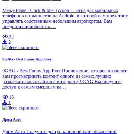
Merge Plane - Click & Idle Tycoon — игра для мобильных
телефонов и планшетов на Android, в которой вам предстоит
управлять собственным небольшим аэропортом. Вам
предстоит приобретать …
22
2
9GAG - Best Funny App Ever
9GAG - Best Funny App Ever Приложение, которое позволит
вам просматривать контент одного из самых лучших
развлекательных сайтов в интернете, 9GAG.Вы получите
доступ к самым смешным ка…
16
1
Дром Авто
Дром Авто Получите доступ к полной базе объявлений