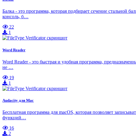
Балка - это программа, которая подбирает сечение стальной ба
консоль, б…
22
1
Word Reader
Word Reader - это быстрая и удобная программа, предназначенн
не …
19
1
Audacity для Mac
Бесплатная программа для macOS, которая позволяет записывать
функций…
16
2