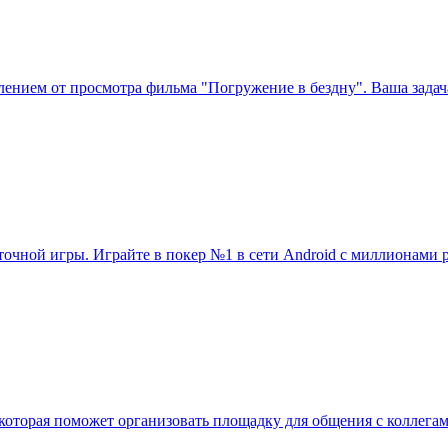
тлением от просмотра фильма "Погружение в бездну". Ваша задача
рточной игры. Играйте в покер №1 в сети Android с миллионам
которая поможет организовать площадку для общения с коллегам