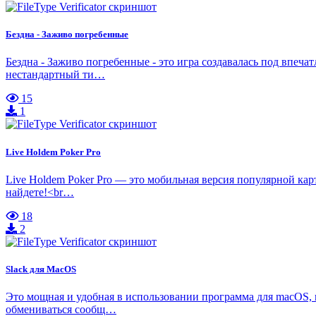
Бездна - Заживо погребенные
Бездна - Заживо погребенные - это игра создавалась под впеча
нестандартный ти…
15
1
Live Holdem Poker Pro
Live Holdem Poker Pro — это мобильная версия популярной ка
найдете!<br…
18
2
Slack для MacOS
Это мощная и удобная в использовании программа для macOS, 
обмениваться сообщ…