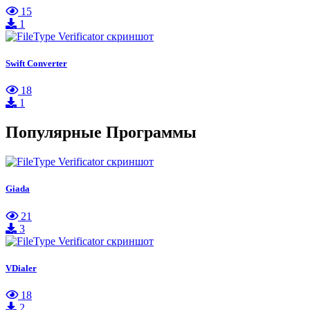
15
1
Swift Converter
18
1
Популярные Программы
Giada
21
3
VDialer
18
2