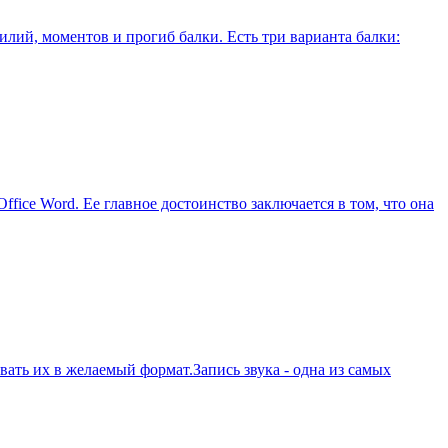
илий, моментов и прогиб балки. Есть три варианта балки:
ffice Word. Ее главное достоинство заключается в том, что она
вать их в желаемый формат.Запись звука - одна из самых