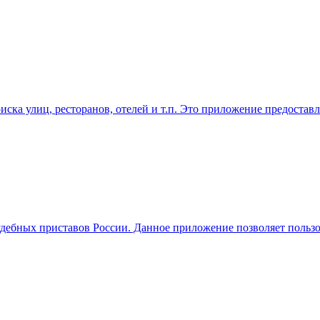
ска улиц, ресторанов, отелей и т.п. Это приложение предостав
бных приставов России. Данное приложение позволяет пользов