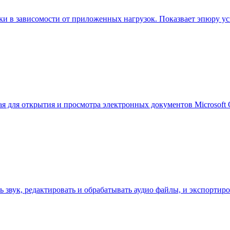
лки в зависомости от приложенных нагрузок. Показвает эпюру ус
ая для открытия и просмотра электронных документов Microsoft O
 звук, редактировать и обрабатывать аудио файлы, и экспортиро