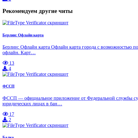
Рекомендуем другие читы
Берлин: Офлайн карта
Берлин: Офлайн карта Офлайн карта города с возможностью пои
офлайн. Карт…
13
4
ФССП
ФССП — официальное приложение от Федеральной службы суде
юридических лицах в бан…
17
2
Балка