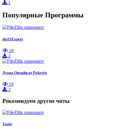
1
Популярные Программы
dot11Expert
18
2
Дурак Онлайн от Pokerist
19
2
Рекомендуем другие читы
Tastic