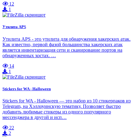
12
1
Утилита APS
Утилита APS - это утилита для обнаружения хакерских атак.
Как известно, первой фазой большинства хакерских атак
является инвентаризация сети и сканирование портов на
обнаруженных хостах. …
14
1
Stickers for WA - Halloween
Stickers for WA - Halloween — это набор из 10 стикерпаков из
Telegram, на Хэллоуинскую тематику. Позволяет быстро
добавить любимые стикеры из одного популярного
мессенджера в другой и исп…
22
2