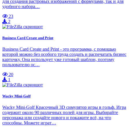
для создания растровых изображений с формулами, так и для
удобного набора…
23
2
Business Card Create and Print
Business Card Create and Print - это программа, с помощью
которой можно без особого труда создать и распечатать бизнес
карточку. Она использует уже готовый шаблон, поэтому
пользователю ос…
20
1
Wacky Mini-Golf
Wacky Mini-Golf Красочный 3D симулятор игры в гольф. Игра
содержит около 90 различных полей для игры. Выбирайте
персонажа или создайте нового и покажите всё, на что
способны. Можете играт…