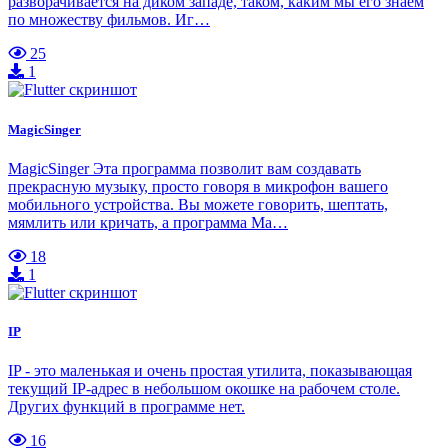
разворачивается на диком западе, таком, каким мы его знаем
по множеству фильмов. Иг…
25
1
MagicSinger
MagicSinger Эта программа позволит вам создавать
прекрасную музыку, просто говоря в микрофон вашего
мобильного устройства. Вы можете говорить, шептать,
мямлить или кричать, а программа Ma…
18
1
IP
IP - это маленькая и очень простая утилита, показывающая
текущий IP-адрес в небольшом окошке на рабочем столе.
Других функций в программе нет.
16