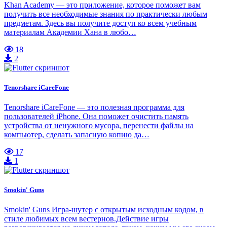
Khan Academy — это приложение, которое поможет вам
получить все необходимые знания по практически любым
предметам. Здесь вы получите доступ ко всем учебным
материалам Академии Хана в любо…
18
2
Tenorshare iCareFone
Tenorshare iCareFone — это полезная программа для
пользователей iPhone. Она поможет очистить память
устройства от ненужного мусора, перенести файлы на
компьютер, сделать запасную копию да…
17
1
Smokin' Guns
Smokin' Guns Игра-шутер с открытым исходным кодом, в
стиле любимых всем вестернов.Действие игры