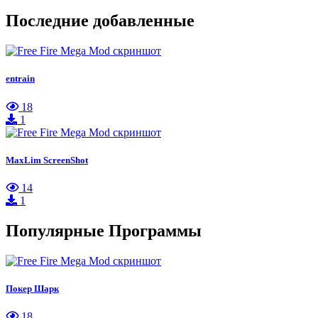
Последние добавленные
entrain
18
1
MaxLim ScreenShot
14
1
Популярные Программы
Покер Шарк
18