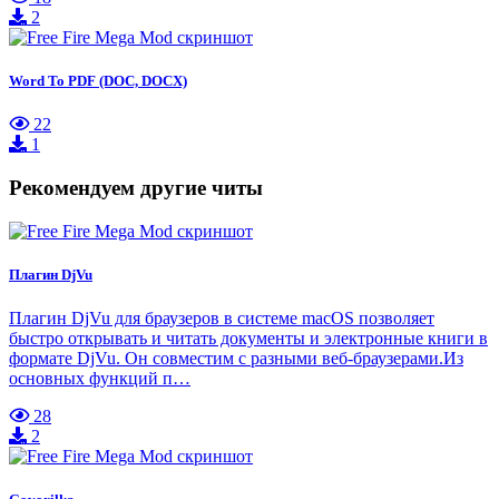
2
Word To PDF (DOC, DOCX)
22
1
Рекомендуем другие читы
Плагин DjVu
Плагин DjVu для браузеров в системе macOS позволяет
быстро открывать и читать документы и электронные книги в
формате DjVu. Он совместим с разными веб-браузерами.Из
основных функций п…
28
2