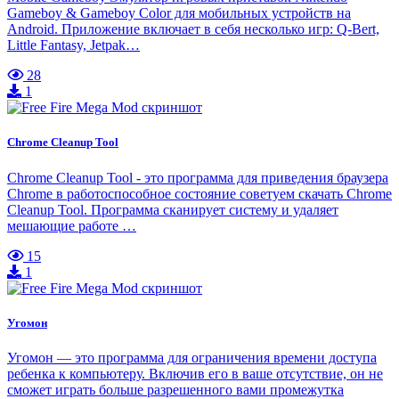
Gameboy & Gameboy Color для мобильных устройств на
Android. Приложение включает в себя несколько игр: Q-Bert,
Little Fantasy, Jetpak…
28
1
Chrome Cleanup Tool
Chrome Cleanup Tool - это программа для приведения браузера
Chrome в работоспособное состояние советуем скачать Chrome
Cleanup Tool. Программа сканирует систему и удаляет
мешающие работе …
15
1
Угомон
Угомон — это программа для ограничения времени доступа
ребенка к компьютеру. Включив его в ваше отсутствие, он не
сможет играть больше разрешенного вами промежутка