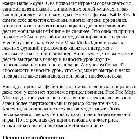
жанре Battle Royale. Она позволяет игрокам соревноваться с
единомышленниками в динамичных онлайн-матчах, играя
как в одиночку, так и в командах. Но хотя формат Battle Royale
сам по себе является сложным, многие игроки признались,
что использование сенсорных экранов для прицеливания
делает мобильный гейминг еще сложнее. Это одна из причин,
по которой были разработаны модифицированные версии
Free Fire, такие, как Free Fire Mega Mod. Одной из самых
важных функций приложения является инструмент
автоматического прицеливания. Это означает, что вы можете
делать выстрелы в голову и наносить урон другим
персонажам намного проще и чаще. А с учетом большей
способности наносить урон, этот мод может быстро и легко
превратить даже начинающего игрока в профессионала.
Еще одна приятная функция этого мода наверняка понравится
даже тем, у кого нет проблем с прицеливанием. Free Fire Mega
Mod предлагает уменьшить отдачу при стрельбе, делая ваши
атаки более смертоносными и гораздо более точными.
Конечно, использование всех видов модов может быть
рискованным, так как они нарушают правила оригинальной
игры. Но встроенная функция антибана снижает риск
блокировки в вашей любимой мобильной игре.
Основные особенности: