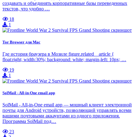
создавать и объединять корпоративные базы переведенных
текстов, что удобно …
18
1
Tor Browser для Mac
Где история браузера в Мозиле figure.related__article {
float:right; width:30%; background: white; margin-left: 10px; …
19
1
SolMail - All-in-One email app
SolMail - All-in-One email app — мощный клиент электронной
почты для Android устройств, позволяющий управлять всеми
вашими почтовыми аккаунтами из одного приложения.
Программа SolMail под…
23