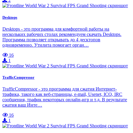
2
Desktops
Desktops - это программа для комфортной работы на
нескольких рабочих столах рекомендуем скачать Desktops.
Программа позволяет открывать до 4 десктопов
одновременно. Утилита помогает орган…
16
1
TrafficCompressor
TrafficCompressor - это программа для сжатия Интернет-
трафика, такого как веб-страницы, e-mail, Usenet, ICQ, IRC
сообщения, трафик некоторых онлайн-игр и т.д. В результате
сжатия ваш Инте…
16
1