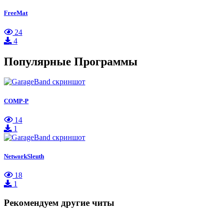
FreeMat
24
4
Популярные Программы
COMP-P
14
1
NetworkSleuth
18
1
Рекомендуем другие читы