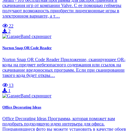
Steam - это бесплатная программа для распространения и
скачивания игр от компании Valve. С ее помощью геймеры
получают возможность приобрести лицензионные игры в
электронном варианте, а т…
22
2
Norton Snap QR Code Reader
Norton Snap QR Code Reader Приложение, сканирующее QR-
коды на предмет небезопасного содержания или ссылок на
скачивание вредоносных программ. Если при сканировании
такого кода будет откры…
13
1
Office Decorating Ideas
Office Decorating Ideas Программа, которая поможет вам
подобрать подходящую идею интерьера для офиса.
Понравившиеся фото вы можете установить в качестве обоев