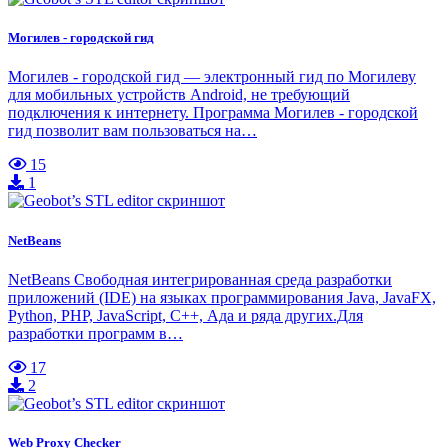
Могилев - городской гид
Могилев - городской гид — электронный гид по Могилеву
для мобильных устройств Android, не требующий
подключения к интернету. Программа Могилев - городской
гид позволит вам пользоваться на…
15
1
NetBeans
NetBeans Свободная интегрированная среда разработки
приложений (IDE) на языках программирования Java, JavaFX,
Python, PHP, JavaScript, C++, Ада и ряда других.Для
разработки программ в…
17
2
Web Proxy Checker