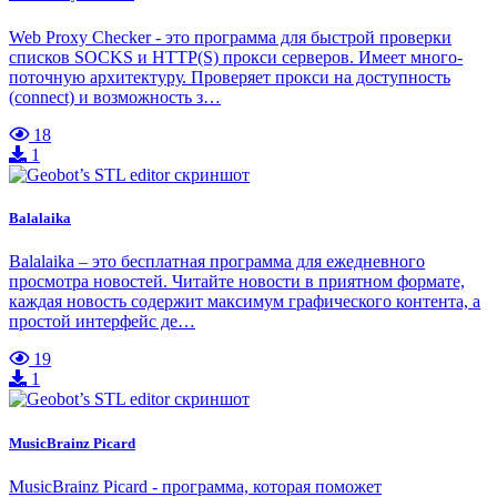
Web Proxy Checker - это программа для быстрой проверки
списков SOCKS и HTTP(S) прокси серверов. Имеет много-
поточную архитектуру. Проверяет прокси на доступность
(connect) и возможность з…
18
1
Balalaika
Balalaika – это бесплатная программа для ежедневного
просмотра новостей. Читайте новости в приятном формате,
каждая новость содержит максимум графического контента, а
простой интерфейс де…
19
1
MusicBrainz Picard
MusicBrainz Picard - программа, которая поможет