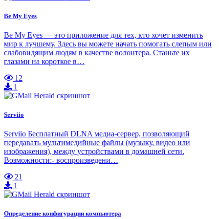
Be My Eyes
Be My Eyes — это приложение для тех, кто хочет изменить
мир к лучшему. Здесь вы можете начать помогать слепым или
слабовидящим людям в качестве волонтера. Станьте их
глазами на короткое в…
12
1
Serviio
Serviio Бесплатный DLNA медиа-сервер, позволяющий
передавать мультимедийные файлы (музыку, видео или
изображения), между устройствами в домашней сети.
Возможности:- воспроизведени…
21
1
Определение конфигурации компьютера