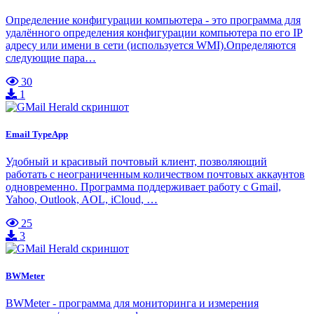
Определение конфигурации компьютера - это программа для
удалённого определения конфигурации компьютера по его IP
адресу или имени в сети (используется WMI).Определяются
следующие пара…
30
1
Email TypeApp
Удобный и красивый почтовый клиент, позволяющий
работать с неограниченным количеством почтовых аккаунтов
одновременно. Программа поддерживает работу с Gmail,
Yahoo, Outlook, AOL, iCloud, …
25
3
BWMeter
BWMeter - программа для мониторинга и измерения