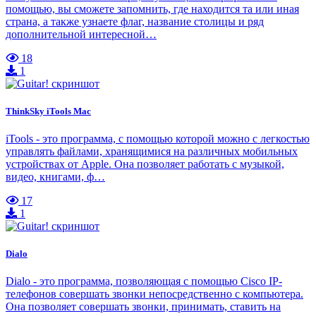
помощью, вы сможете запомнить, где находится та или иная
страна, а также узнаете флаг, название столицы и ряд
дополнительной интересной…
18
1
ThinkSky iTools Mac
iTools - это программа, с помощью которой можно с легкостью
управлять файлами, хранящимися на различных мобильных
устройствах от Apple. Она позволяет работать с музыкой,
видео, книгами, ф…
17
1
Dialo
Dialo - это программа, позволяющая с помощью Cisco IP-
телефонов совершать звонки непосредственно с компьютера.
Она позволяет совершать звонки, принимать, ставить на