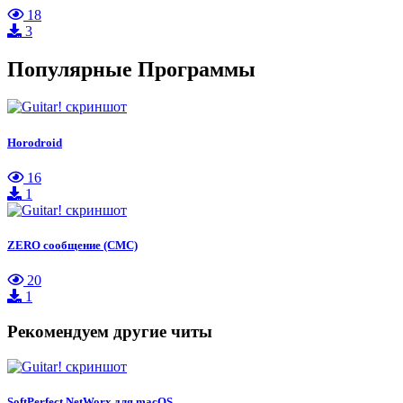
18
3
Популярные Программы
Horodroid
16
1
ZERO сообщение (СМС)
20
1
Рекомендуем другие читы
SoftPerfect NetWorx для macOS