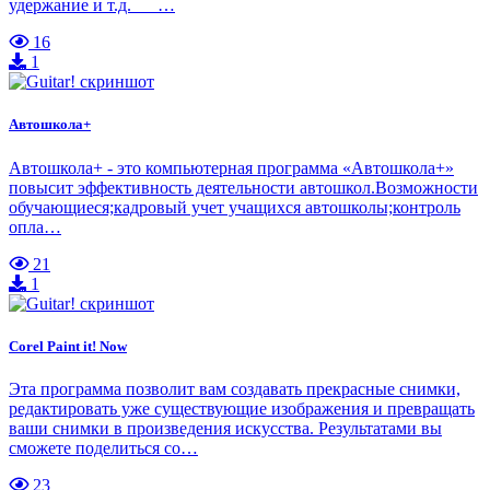
удержание и т.д. …
16
1
Автошкола+
Автошкола+ - это компьютерная программа «Автошкола+»
повысит эффективность деятельности автошкол.Возможности
обучающиеся;кадровый учет учащихся автошколы;контроль
опла…
21
1
Corel Paint it! Now
Эта программа позволит вам создавать прекрасные снимки,
редактировать уже существующие изображения и превращать
ваши снимки в произведения искусства. Результатами вы
сможете поделиться со…
23