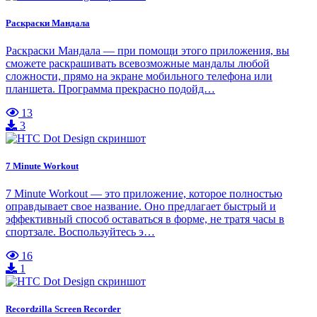
Раскраски Мандала
Раскраски Мандала — при помощи этого приложения, вы
сможете раскрашивать всевозможные мандалы любой
сложности, прямо на экране мобильного телефона или
планшета. Программа прекрасно подойд…
13
3
7 Minute Workout
7 Minute Workout — это приложение, которое полностью
оправдывает свое название. Оно предлагает быстрый и
эффективный способ оставаться в форме, не тратя часы в
спортзале. Воспользуйтесь э…
16
1
Recordzilla Screen Recorder