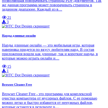
позволяющая поворачивать страницы PDF-документов. Так
же данная программа может поворачивать страницы в
заданном диапазоне. Каждый из в…
21
3
Нарды длинные онлайн
Нарды длинные онлайн — это мобильная игра, которая
наверняка придется по вкусу любителям нард. В состав
приложения вошли как длинные, так и короткие нарды, в
которые можно играть онлайн и…
15
1
Browser Cleaner Free
Browser Cleaner Free - это программа для комплексной
очистки компьютера от мусорных файлов. С ее помощью
можно легко и быстро избавится от ненужных файлов,
которые остаются в результате р…