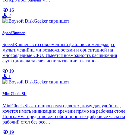
16
2
SpeedRunner
SpeedRunner - это современный файловый менеджер с
мультимедийными возможностями и ориентацией на
многоядерные CPU. Имеется возможность расширения
функционала за счет использование плагино…
19
1
MiniClock-SL
MiniClock-SL - это программа для тех, кому для удобства,
хочется иметь индикацию времени прямо на рабочем столе.
Программа представляет собой простые цифровые часы на
рабочий стол без осо…
19