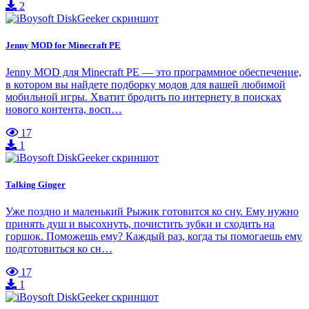
2
Jenny MOD for Minecraft PE
Jenny MOD для Minecraft PE — это программное обеспечение,
в котором вы найдете подборку модов для вашей любимой
мобильной игры. Хватит бродить по интернету в поисках
нового контента, восп…
17
1
Talking Ginger
Уже поздно и маленький Рыжик готовится ко сну. Ему нужно
принять душ и высохнуть, почистить зубки и сходить на
горшок. Поможешь ему? Каждый раз, когда ты помогаешь ему
подготовиться ко сн…
17
1