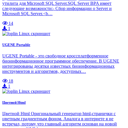
утилита для Microsoft SQL Server.SQL Server BPA имеет
следующие возможности:- Сбор информации о Server и
Microsoft SQL Server.<b…
14
1
UGENE Portable
UGENE Portable - это свободное кроссплатформенное
биоинформационное программное обеспечение. В UGENE
интегрированы десятки известных биоинформационных
инструментов и алгоритмов, доступных…
18
1
Цветной Html
Цветной Html Оригинальный генератор html-странички с
цветным градиентным фоном. Аналога в интернете я не
встречал, потому что главный алгоритм основан на новой