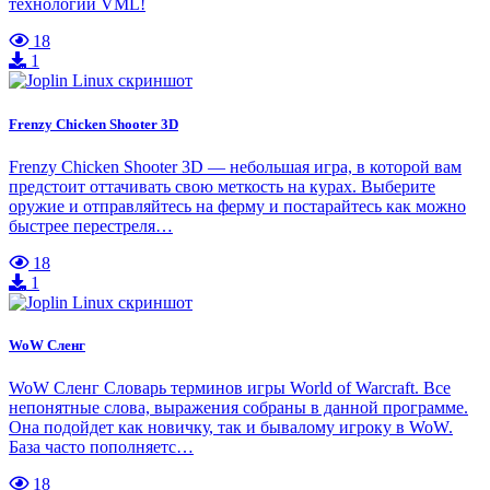
технологии VML!
18
1
Frenzy Chicken Shooter 3D
Frenzy Chicken Shooter 3D — небольшая игра, в которой вам
предстоит оттачивать свою меткость на курах. Выберите
оружие и отправляйтесь на ферму и постарайтесь как можно
быстрее перестреля…
18
1
WoW Сленг
WoW Сленг Словарь терминов игры World of Warcraft. Все
непонятные слова, выражения собраны в данной программе.
Она подойдет как новичку, так и бывалому игроку в WoW.
База часто пополняетс…
18