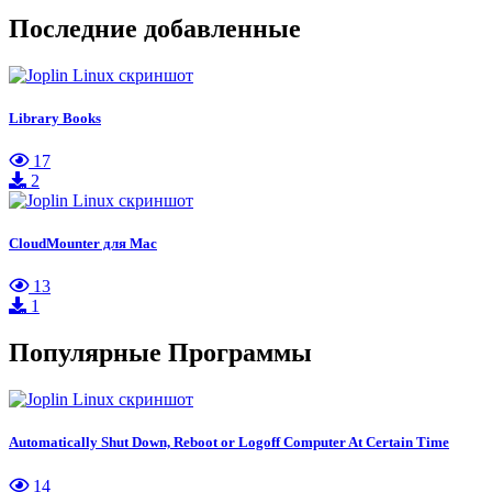
Последние добавленные
Library Books
17
2
CloudMounter для Mac
13
1
Популярные Программы
Automatically Shut Down, Reboot or Logoff Computer At Certain Time
14