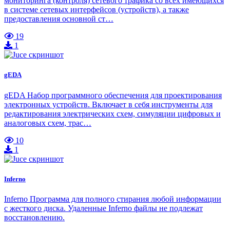
мониторинга (контроля) сетевого трафика со всех имеющихся
в системе сетевых интерфейсов (устройств), а также
предоставления основной ст…
19
1
gEDA
gEDA Набор программного обеспечения для проектирования
электронных устройств. Включает в себя инструменты для
редактирования электрических схем, симуляции цифровых и
аналоговых схем, трас…
10
1
Inferno
Inferno Программа для полного стирания любой информации
с жесткого диска. Удаленные Inferno файлы не подлежат
восстановлению.