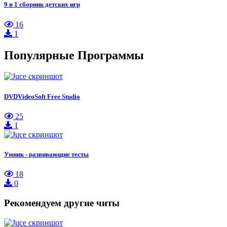
9 в 1 сборник детских игр
16
1
Популярные Программы
DVDVideoSoft Free Studio
25
1
Умник - развивающие тесты
18
0
Рекомендуем другие читы