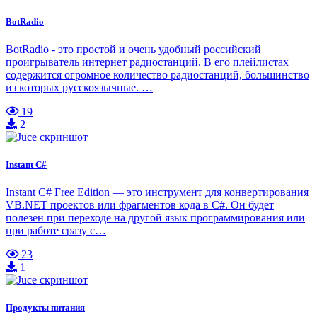
BotRadio
BotRadio - это простой и очень удобный российский
проигрыватель интернет радиостанций. В его плейлистах
содержится огромное количество радиостанций, большинство
из которых русскоязычные. …
19
2
Instant C#
Instant C# Free Edition — это инструмент для конвертирования
VB.NET проектов или фрагментов кода в C#. Он будет
полезен при переходе на другой язык программирования или
при работе сразу с…
23
1
Продукты питания