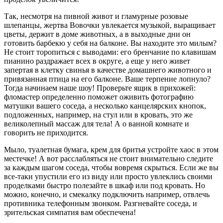
Так, несмотря на пивной живот и гламурные розовые
шлепанцы, жертва Вовочки увлекается музыкой, выращивает
цветы, держит в доме животных, а в выходные дни он
готовить барбекю у себя на балконе. Вы находите это милым?
Не стоит торопиться с выводами: его бренчание по клавишам
пианино раздражает всех в округе, а еще у него живет
запертая в клетку свинья в качестве домашнего животного и
привязанная птица на его балконе. Ваше терпение лопнуло?
Тогда начинаем наше шоу! Проверьте ящик в прихожей:
фломастер определенно поможет оживить фотографию
матушки вашего соседа, а несколько канцелярских кнопок,
подложенных, например, на стул или в кровать, это же
великолепный массаж для тела! А о ванной комнате и
говорить не приходится.
Мыло, туалетная бумага, крем для бритья устройте хаос в этом
местечке! А вот расслабляться не стоит внимательно следите
за каждым шагом соседа, чтобы вовремя скрыться. Если же вы
все-таки упустили его из виду или просто увлеклись своими
проделками быстро полезайте в шкаф или под кровать. Но
можно, конечно, и смекалку подключить например, отвлечь
противника телефонным звонком. Разгневайте соседа, и
зрительская симпатия вам обеспечена!