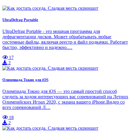
UltraDefrag Portable
UltraDefrag Portable - это мощная программа для
дефрагментации дисков. Может обрабатывать любые
системные файлы, включая реестр и файл подкачки. Работает
быстро, эффективно и надежно.…
17
2
Олимпиада Токио для iOS
Олимпиада Токио для iOS — это самый простой способ
следить за ходом интересующих вас соревнований на Летних
Олимпийских Играх 2020, с экрана вашего iPhone.Видео со
всех соревнований Л…
18
2