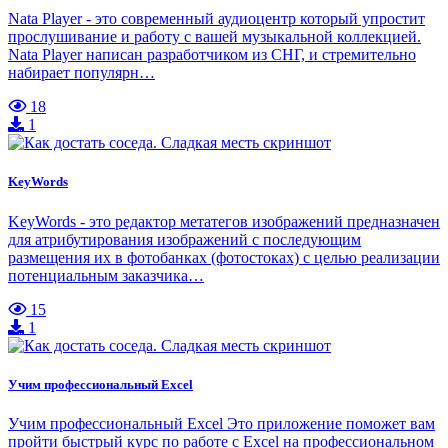
Nata Player - это современный аудиоцентр который упростит
прослушивание и работу с вашей музыкальной коллекцией.
Nata Player написан разработчиком из СНГ, и стремительно
набирает популярн…
18
1
KeyWords
KeyWords - это редактор метатегов изображений предназначен
для атрибутирования изображений с последующим
размещения их в фотобанках (фотостоках) с целью реализации
потенциальным заказчика…
15
1
Учим профессиональный Excel
Учим профессиональный Excel Это приложение поможет вам
пройти быстрый курс по работе с Excel на профессиональном