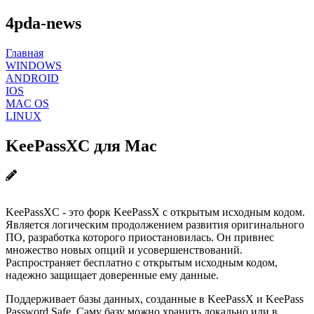
4pda-news
Главная
WINDOWS
ANDROID
IOS
MAC OS
LINUX
KeePassXC для Mac
KeePassXC - это форк KeePassX с открытым исходным кодом.
Является логическим продолжением развития оригинального
ПО, разработка которого приостановилась. Он привнес
множество новых опций и усовершенствований.
Распространяет бесплатно с открытым исходным кодом,
надежно защищает доверенные ему данные.
Поддерживает базы данных, созданные в KeePassX и KeePass
Password Safe. Саму базу можно хранить локально или в