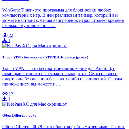
WinGameTimer - это программа для блокировки любых
компьютерных игр. В ней реализован таймер, который вы
можете настроить, чтобы ваш ребенок играл столько времени,
сколько ему положено. …
22
1
Touch VPN - Бесплатный VPN/ВПН-прокси (proxy)
Touch VPN — это бесплатное приложение для Android, с
помощью которого вы сможете выходить в Сеть со своего
смартфона безопасно и без каких-либо ограничений. С этим
приложением вы можете н…
17
1
Обои Different_0078
Обои Different_0078 - это обои с кофейными зернами. Так вот