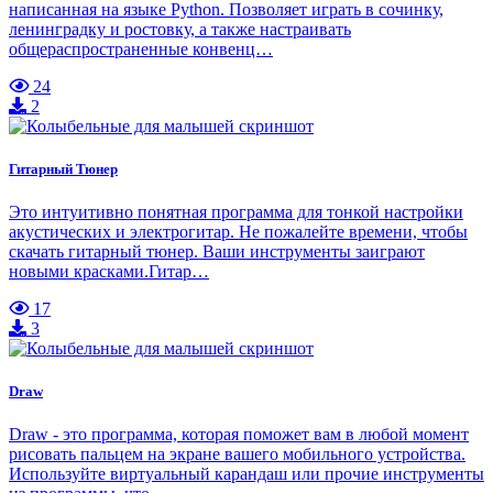
написанная на языке Python. Позволяет играть в сочинку,
ленинградку и ростовку, а также настраивать
общераспространенные конвенц…
24
2
Гитарный Тюнер
Это интуитивно понятная программа для тонкой настройки
акустических и электрогитар. Не пожалейте времени, чтобы
скачать гитарный тюнер. Ваши инструменты заиграют
новыми красками.Гитар…
17
3
Draw
Draw - это программа, которая поможет вам в любой момент
рисовать пальцем на экране вашего мобильного устройства.
Используйте виртуальный карандаш или прочие инструменты