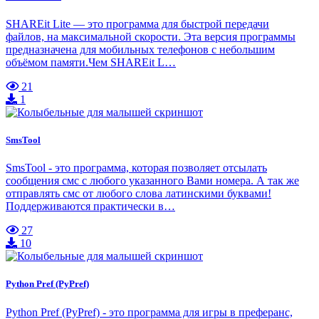
SHAREit Lite — это программа для быстрой передачи
файлов, на максимальной скорости. Эта версия программы
предназначена для мобильных телефонов с небольшим
объёмом памяти.Чем SHAREit L…
21
1
SmsTool
SmsTool - это программа, которая позволяет отсылать
сообщения смс с любого указанного Вами номера. А так же
отправлять смс от любого слова латинскими буквами!
Поддерживаются практически в…
27
10
Python Pref (PyPref)
Python Pref (PyPref) - это программа для игры в преферанс,