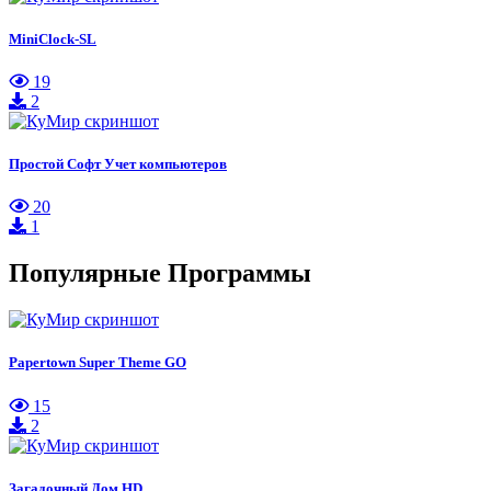
MiniClock-SL
19
2
Простой Софт Учет компьютеров
20
1
Популярные Программы
Papertown Super Theme GO
15
2
Загадочный Дом HD