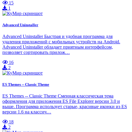
15
1
Advanced Uninstaller
Advanced Uninstaller Быстрая и удобная программа для
удаления приложений с мобильных устройств на Android.
Advanced Uninstaller обладает приятным интерфейсом,
позволяет сортировать прилож…
16
2
ES Themes -- Classic Theme
ES Themes -- Classic Theme Сменная классическая тема
оформления для приложения ES File Explorer версии 3.0 и
выше. Программа использует старые, красивые иконки из ES
версии 1.6 на классич…
18
2