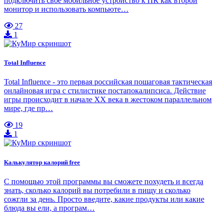
подключить свое мобильное устройство к ПК как второй
монитор и использовать компьюте…
27
1
Total Influence
Total Influence - это первая российская пошаговая тактическая
онлайновая игра с стилистике постапокалипсиса. Действие
игры происходит в начале XX века в жестоком параллельном
мире, где пр…
19
1
Калькулятор калорий free
С помощью этой программы вы сможете похудеть и всегда
знать, сколько калорий вы потребили в пищу и сколько
сожгли за день. Просто введите, какие продукты или какие
блюда вы ели, а програм…