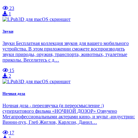
23
1
Звуки
Звуки Бесплатная коллекция звуков для вашего мобильного
устройства. В этом приложении сможете воспроизводить
звуки природы, оружия, транспорта, животных, туалетные
приколы. Веселитесь с д…
15
2
Ночная доза
Ночная доза - переозвучка (и переосмысление :)
суперхитового фильма «НОЧНОЙ ДОЗОР» Озвучено
Мегапрофессиональными актерами кино- и мульт -индустрии:
Винни-пух, Глеб Жиглов, Карлсон, Данил…
17