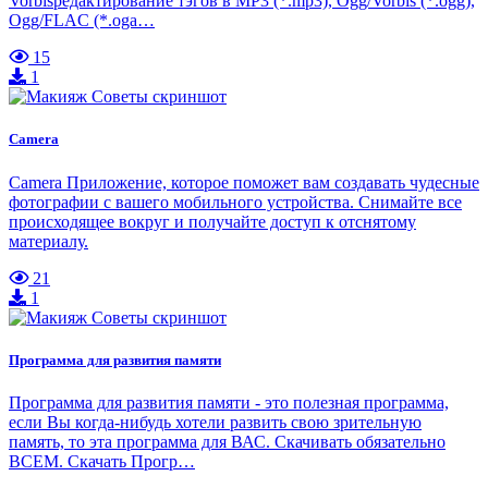
Vorbisредактирование тэгов в MP3 (*.mp3), Ogg/Vorbis (*.ogg),
Ogg/FLAC (*.oga…
15
1
Camera
Camera Приложение, которое поможет вам создавать чудесные
фотографии с вашего мобильного устройства. Снимайте все
происходящее вокруг и получайте доступ к отснятому
материалу.
21
1
Программа для развития памяти
Программа для развития памяти - это полезная программа,
если Вы когда-нибудь хотели развить свою зрительную
память, то эта программа для ВАС. Скачивать обязательно
ВСЕМ. Скачать Прогр…