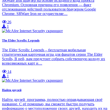
SRWare Iron Браузер на основе исходного кода проекта
Chromium. Основная причина его появления — факт
отслеживания действий пользователя браузером Google
Chrome. SRWare Iron не осуществляе…
26
1
The Elder Scrolls: Legends
The Elder Scrolls: Legends – бесплатная мобильная
стратегическая карточная игра для фанатов серии The Elder
Scrolls, В ней, вам предстоит собрать собственную колоду их
всевозможных карт и…
14
1
Найти друзей
Найти друзей программа, полностью оправдывающая своё
название. С её помощью, вы сможете быстро получать
информацию о местоположении своих друзей, находить их на