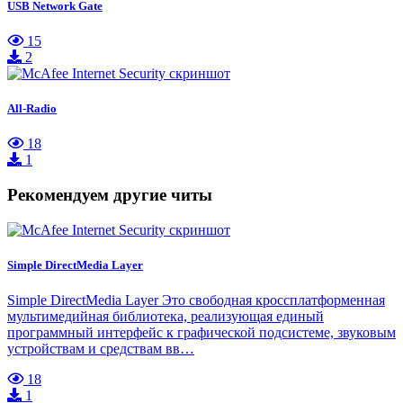
USB Network Gate
15
2
All-Radio
18
1
Рекомендуем другие читы
Simple DirectMedia Layer
Simple DirectMedia Layer Это свободная кроссплатформенная
мультимедийная библиотека, реализующая единый
программный интерфейс к графической подсистеме, звуковым
устройствам и средствам вв…
18
1