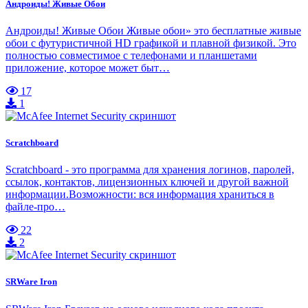
Андроиды! Живые Обои
Андроиды! Живые Обои Живые обои» это бесплатные живые
обои с футуристичной HD графикой и плавной физикой. Это
полностью совместимое с телефонами и планшетами
приложение, которое может быт…
17
1
Scratchboard
Scratchboard - это программа для хранения логинов, паролей,
ссылок, контактов, лицензионных ключей и другой важной
информации.Возможности: вся информация храниться в
файле-про…
22
2
SRWare Iron