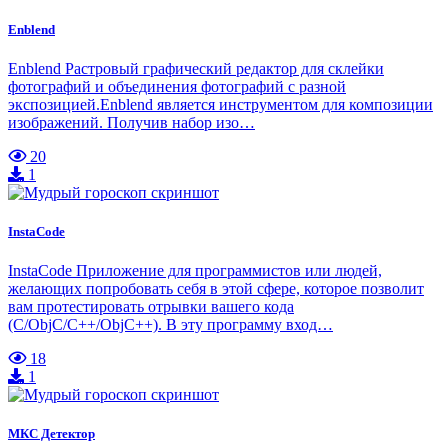
Enblend
Enblend Растровый графический редактор для склейки
фотографий и объединения фотографий с разной
экспозицией.Enblend является инструментом для композиции
изображений. Получив набор изо…
20
1
InstaCode
InstaCode Приложение для программистов или людей,
желающих попробовать себя в этой сфере, которое позволит
вам протестировать отрывки вашего кода
(C/ObjC/C++/ObjC++). В эту программу вход…
18
1
МКС Детектор