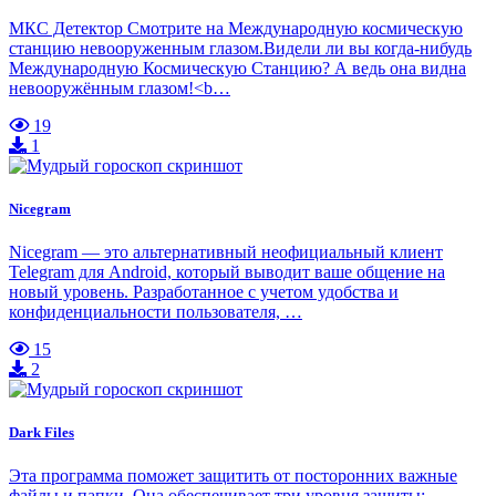
МКС Детектор Смотрите на Международную космическую
станцию ​​невооруженным глазом.Видели ли вы когда-нибудь
Международную Космическую Станцию? А ведь она видна
невооружённым глазом!<b…
19
1
Nicegram
Nicegram — это альтернативный неофициальный клиент
Telegram для Android, который выводит ваше общение на
новый уровень. Разработанное с учетом удобства и
конфиденциальности пользователя, …
15
2
Dark Files
Эта программа поможет защитить от посторонних важные
файлы и папки. Она обеспечивает три уровня защиты: