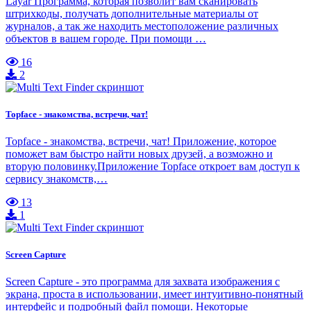
Layar Программа, которая позволит вам сканировать
штрихкоды, получать дополнительные материалы от
журналов, а так же находить местоположение различных
объектов в вашем городе. При помощи …
16
2
Topface - знакомства, встречи, чат!
Topface - знакомства, встречи, чат! Приложение, которое
поможет вам быстро найти новых друзей, а возможно и
вторую половинку.Приложение Topface откроет вам доступ к
сервису знакомств,…
13
1
Screen Capture
Screen Capture - это программа для захвата изображения с
экрана, проста в использовании, имеет интуитивно-понятный
интерфейс и подробный файл помощи. Некоторые