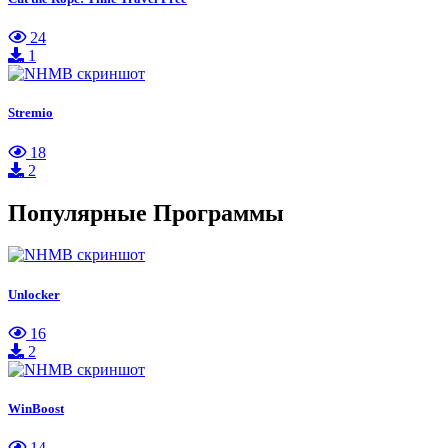
24
1
Stremio
18
2
Популярные Программы
Unlocker
16
2
WinBoost
14